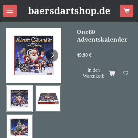
Zum
baersdartshop.de
Hauptinhalt
springen
One80
Adventskalender
49,90 €
In den
Warenkorb