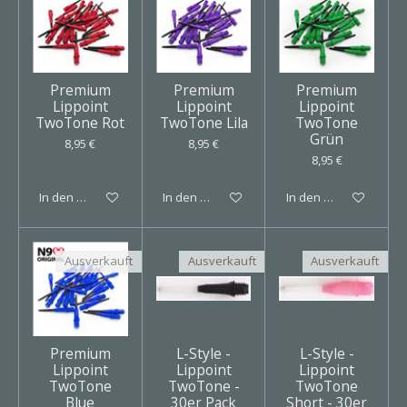
Premium
Premium
Premium
Lippoint
Lippoint
Lippoint
TwoTone Rot
TwoTone Lila
TwoTone
Grün
8,95 €
8,95 €
8,95 €
In den Warenkorb
In den Warenkorb
In den Warenkorb
Ausverkauft
Ausverkauft
Ausverkauft
Premium
L-Style -
L-Style -
Lippoint
Lippoint
Lippoint
TwoTone
TwoTone -
TwoTone
Blue
30er Pack
Short - 30er