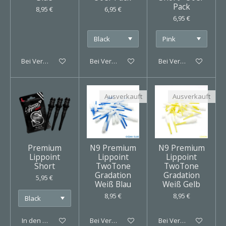
Pack
8,95 €
6,95 €
6,95 €
Bei Verfügbarkeit benachrichtigen
Bei Verfügbarkeit benachrichtigen
Bei Verfügbarkeit ben
Ausverkauft
Ausverkauft
Premium
N9 Premium
N9 Premium
Lippoint
Lippoint
Lippoint
Short
TwoTone
TwoTone
Gradation
Gradation
5,95 €
Weiß Blau
Weiß Gelb
8,95 €
8,95 €
In den Warenkorb
Bei Verfügbarkeit benachrichtigen
Bei Verfügbarkeit ben