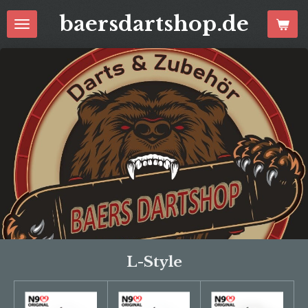
Zum
baersdartshop.de
Hauptinhalt
springen
L-Style