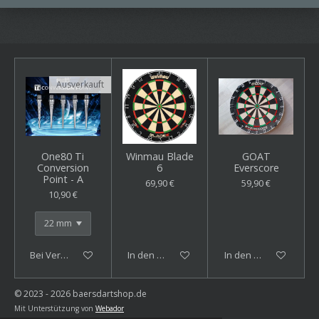
Ausverkauft
One80 Ti
Winmau Blade
GOAT
Conversion
6
Everscore
Point - A
69,90 €
59,90 €
10,90 €
Bei Verfügbarkeit benachrichtigen
In den Warenkorb
In den Warenkorb
© 2023 - 2026 baersdartshop.de
Mit Unterstützung von
Webador