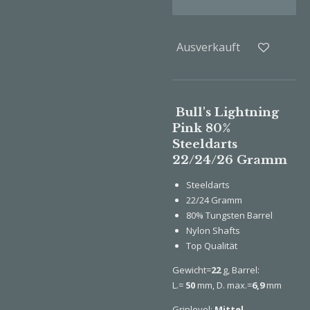
Ausverkauft
Bull's Lightning
Pink 80%
Steeldarts
22/24/26 Gramm
Steeldarts
22/24 Gramm
80% Tungsten Barrel
Nylon Shafts
Top Qualität
Gewicht=
22
g, Barrel:
L.=
50
mm, D. max.=
6,9
mm
Griplevel:
Mittel