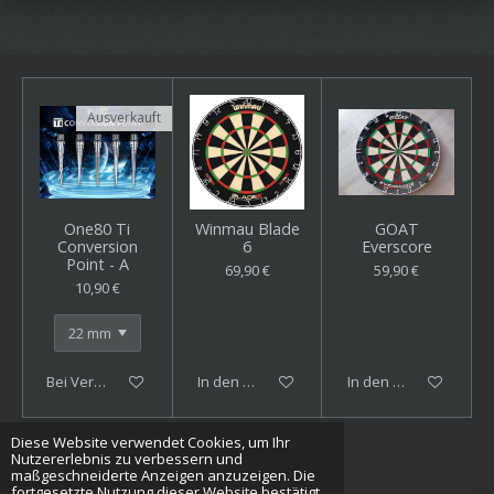
Ausverkauft
One80 Ti
Winmau Blade
GOAT
Conversion
6
Everscore
Point - A
69,90 €
59,90 €
10,90 €
Bei Verfügbarkeit benachrichtigen
In den Warenkorb
In den Warenkorb
Diese Website verwendet Cookies, um Ihr
© 2023 - 2026 baersdartshop.de
Nutzererlebnis zu verbessern und
Mit Unterstützung von
Webador
maßgeschneiderte Anzeigen anzuzeigen. Die
fortgesetzte Nutzung dieser Website bestätigt