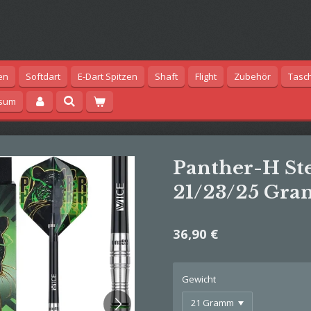
en
Softdart
E-Dart Spitzen
Shaft
Flight
Zubehör
Tasc
ssum
Panther-H Ste
21/23/25 Gr
36,90 €
Gewicht