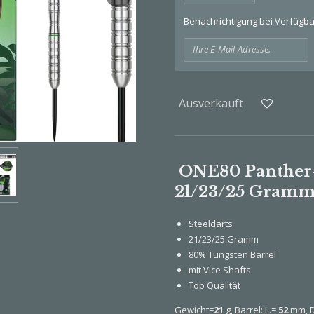
Benachrichtigung bei Verfügbar
Ausverkauft
ONE80 Panther-
21/23/25 Gram
Steeldarts
21/23/25 Gramm
80% Tungsten Barrel
mit Vice Shafts
Top Qualität
Gewicht=
21
g, Barrel: L.=
52
mm, D