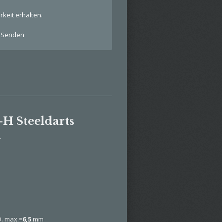
keit erhalten.
Senden
H Steeldarts
m
. max.=
6,5
mm