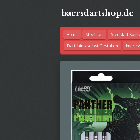
Zum
baersdartshop.de
Hauptinhalt
springen
Home
Steeldart
Steeldart Spitz
Dartshirts selbst Gestalten
Impre