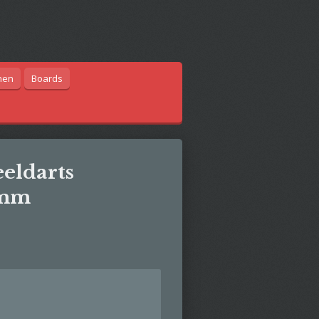
hen
Boards
eldarts
amm