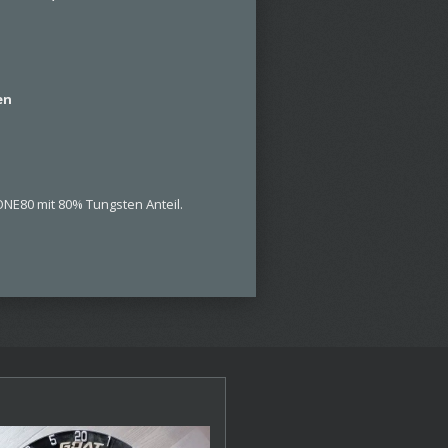
en
NE80 mit 80% Tungsten Anteil.