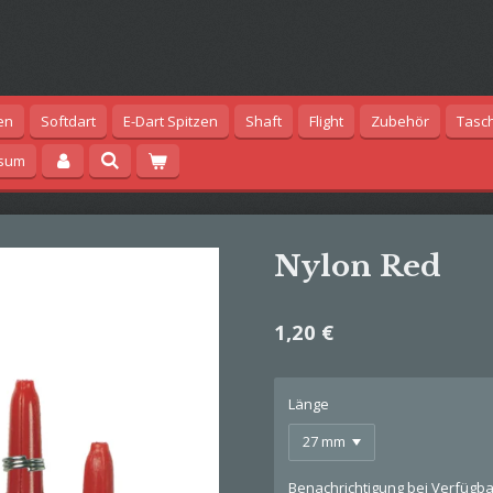
en
Softdart
E-Dart Spitzen
Shaft
Flight
Zubehör
Tasc
ssum
Nylon Red
1,20 €
Länge
Benachrichtigung bei Verfügbar