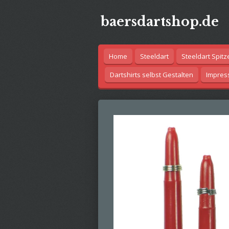
Zum
baersdartshop.de
Hauptinhalt
springen
Home
Steeldart
Steeldart Spitz
Dartshirts selbst Gestalten
Impre