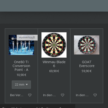
Ausverkauft
One80 Ti
Winmau Blade
GOAT
Conversion
6
Everscore
Point - A
69,90 €
59,90 €
10,90 €
Bei Verfügbarkeit benachrichtigen
In den Warenkorb
In den Warenkorb