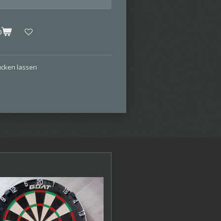
b
rucken lassen