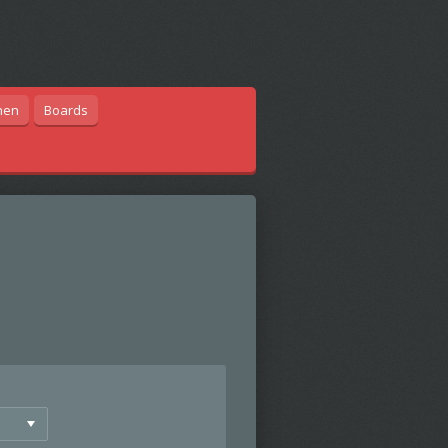
hen
Boards