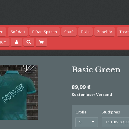
en
Softdart
E-Dart Spitzen
Shaft
Flight
Zubehör
Tasc
ssum
Basic Green
89,99 €
Kostenloser Versand
Größe
Stückpreis