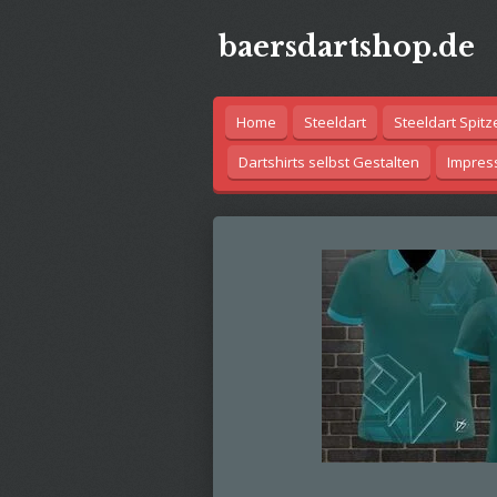
Zum
baersdartshop.de
Hauptinhalt
springen
Home
Steeldart
Steeldart Spitz
Dartshirts selbst Gestalten
Impre