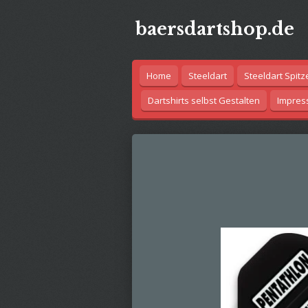
Zum
baersdartshop.de
Hauptinhalt
springen
Home
Steeldart
Steeldart Spitz
Dartshirts selbst Gestalten
Impre