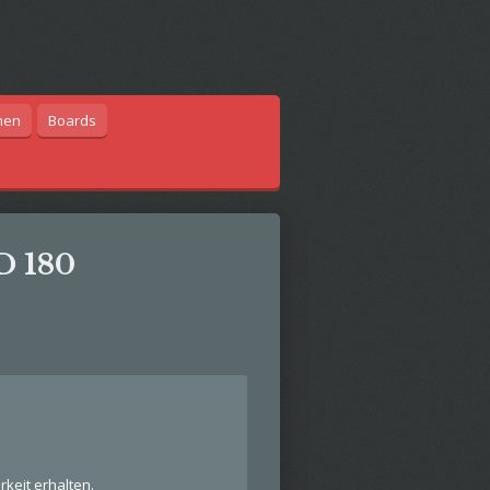
hen
Boards
D 180
keit erhalten.