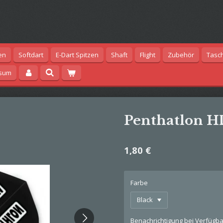
en
Softdart
E-Dart Spitzen
Shaft
Flight
Zubehör
Tasc
ssum
Penthatlon H
1,80 €
Farbe
Benachrichtigung bei Verfügbar