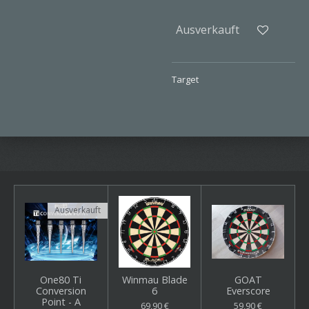
Ausverkauft
Target
Ausverkauft
One80 Ti
Winmau Blade
GOAT
Conversion
6
Everscore
Point - A
69,90 €
59,90 €