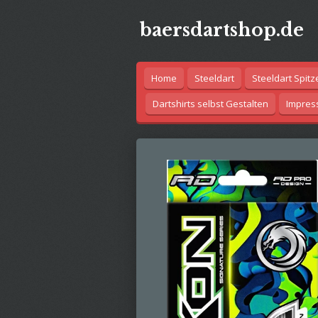
Zum
baersdartshop.de
Hauptinhalt
springen
Home
Steeldart
Steeldart Spitz
Dartshirts selbst Gestalten
Impre