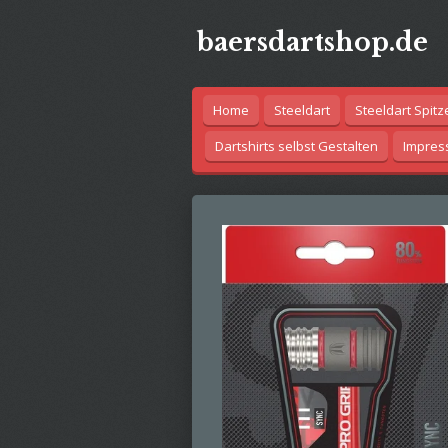
Zum
baersdartshop.de
Hauptinhalt
springen
Home
Steeldart
Steeldart Spitz
Dartshirts selbst Gestalten
Impre