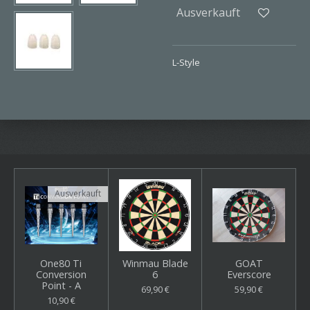
Ausverkauft
L-Style
Ausverkauft
One80 Ti
Winmau Blade
GOAT
Conversion
6
Everscore
Point - A
69,90 €
59,90 €
10,90 €