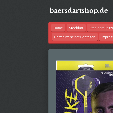
Zum
baersdartshop.de
Hauptinhalt
springen
Home
Steeldart
Steeldart Spitz
Dartshirts selbst Gestalten
Impre