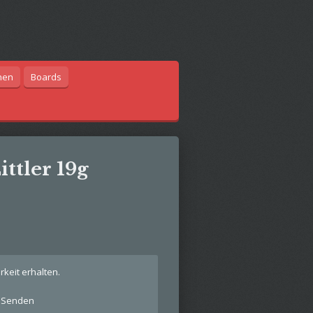
hen
Boards
ttler 19g
keit erhalten.
Senden