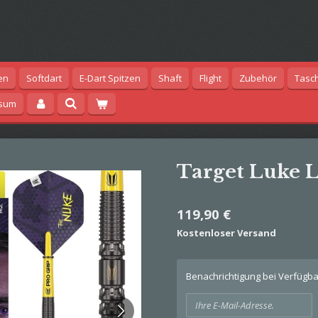
en
Softdart
E-Dart Spitzen
Shaft
Flight
Zubehör
Tasc
ssum
Target Luke Li
119,90 €
Kostenloser Versand
Benachrichtigung bei Verfügbar