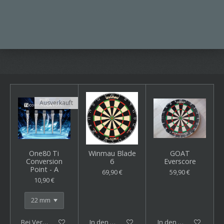
Ausverkauft
One80 Ti
Winmau Blade
GOAT
Conversion
6
Everscore
Point - A
69,90 €
59,90 €
10,90 €
Bei Verfügbarkeit benachrichtigen
In den Warenkorb
In den Warenkorb