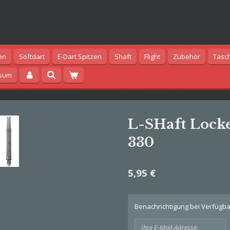
en
Softdart
E-Dart Spitzen
Shaft
Flight
Zubehör
Tasc
ssum
L-SHaft Locke
330
5,95 €
Benachrichtigung bei Verfügbar