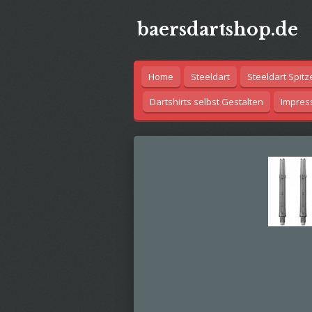
Zum
baersdartshop.de
Hauptinhalt
springen
Home
Steeldart
Steeldart Spitz
Dartshirts selbst Gestalten
Impre