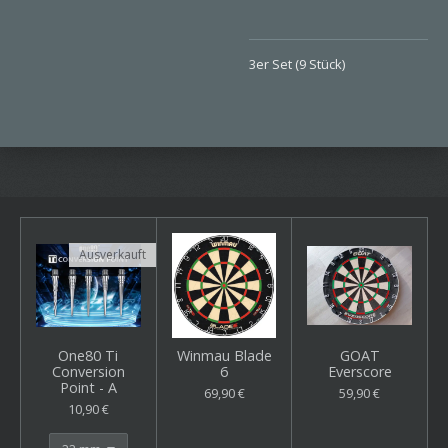
3er Set (9 Stück)
Ausverkauft
One80 Ti
Winmau Blade
GOAT
Conversion
6
Everscore
Point - A
69,90 €
59,90 €
10,90 €