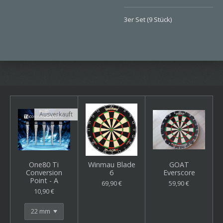
3er Set (9 Stück)
Ausverkauft
One80 Ti
Winmau Blade
GOAT
Conversion
6
Everscore
Point - A
69,90 €
59,90 €
10,90 €