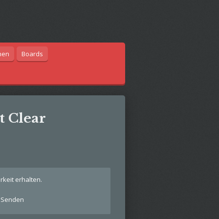
hen
Boards
t Clear
keit erhalten.
Senden