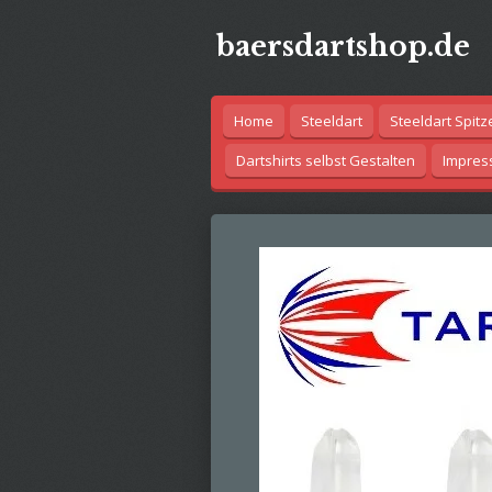
Zum
baersdartshop.de
Hauptinhalt
springen
Home
Steeldart
Steeldart Spitz
Dartshirts selbst Gestalten
Impre