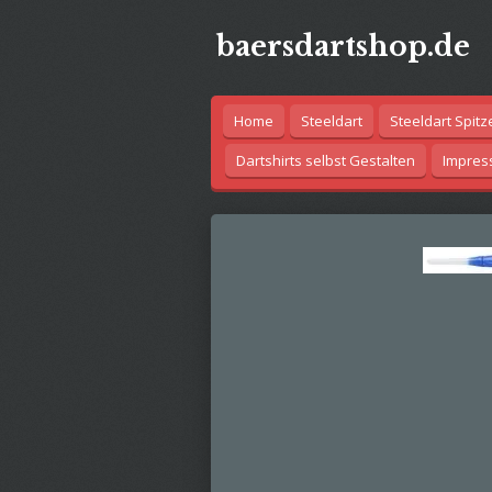
Zum
baersdartshop.de
Hauptinhalt
springen
Home
Steeldart
Steeldart Spitz
Dartshirts selbst Gestalten
Impre