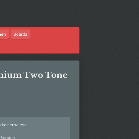
hen
Boards
emium Two Tone
keit erhalten.
Senden