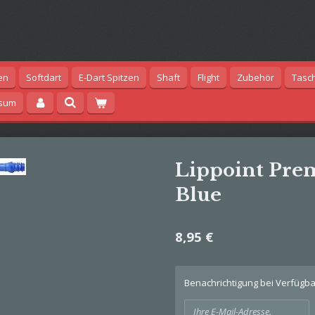
en
Softdart
E-Dart Spitzen
Shaft
Flight
Zubehör
Tasc
ssum
Lippoint Pr
Blue
8,95 €
Benachrichtigung bei Verfügbar