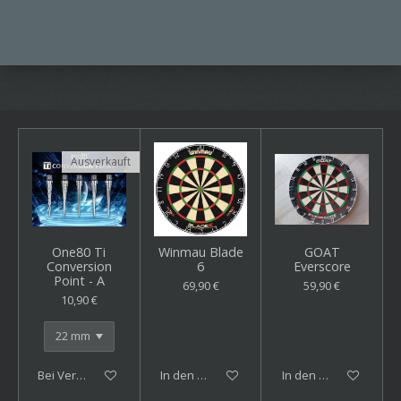
Ausverkauft
One80 Ti
Winmau Blade
GOAT
Conversion
6
Everscore
Point - A
69,90 €
59,90 €
10,90 €
Bei Verfügbarkeit benachrichtigen
In den Warenkorb
In den Warenkorb