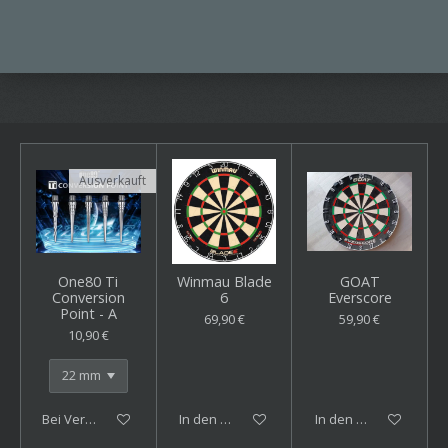
Ausverkauft
One80 Ti
Winmau Blade
GOAT
Conversion
6
Everscore
Point - A
69,90 €
59,90 €
10,90 €
Bei Verfügbarkeit benachrichtigen
In den Warenkorb
In den Warenkorb