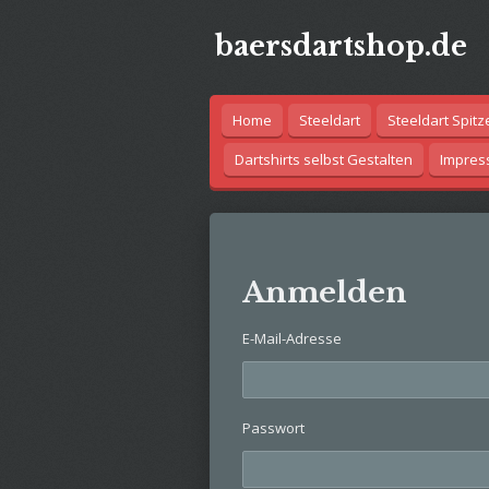
Zum
baersdartshop.de
Hauptinhalt
springen
Home
Steeldart
Steeldart Spitz
Dartshirts selbst Gestalten
Impre
Anmelden
E-Mail-Adresse
Passwort