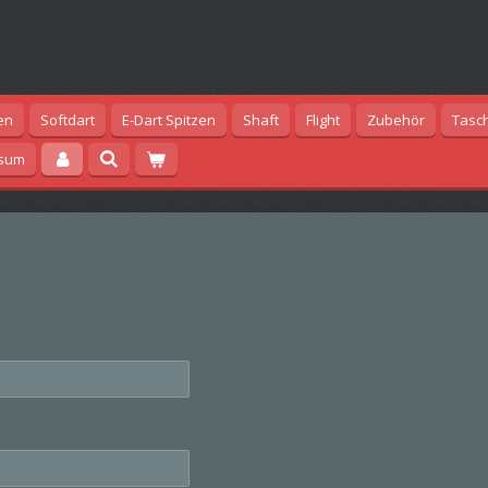
en
Softdart
E-Dart Spitzen
Shaft
Flight
Zubehör
Tasc
ssum